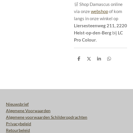
🛒 Shop Damascus online
via onze
webshop
of kom
langs in onze winkel op
Liersesteenweg 211, 2220
Heist-op-den-Berg
bij
LC
Pro Colour
.
D
D
S
D
e
e
h
e
l
e
a
l
e
l
r
e
n
e
n
Nieuwsbrief
Algemene Voorwaarden
Algemene voorwaarden Schilderopdrachten
Privacybeleid
Retourbeleid