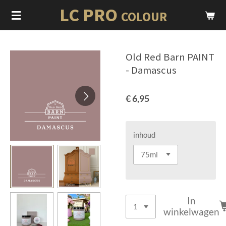
LC PRO
Ga
COLOUR
direct
naar
de
Old Red Barn PAINT
hoofdinhoud
- Damascus
€ 6,95
inhoud
In
winkelwagen