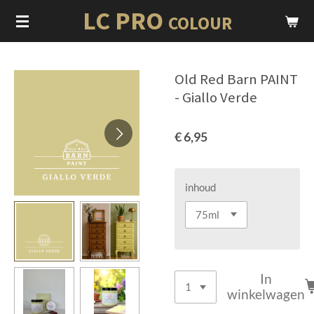
LC PRO
Ga
COLOUR
direct
naar
de
Old Red Barn PAINT
hoofdinhoud
- Giallo Verde
€ 6,95
inhoud
In
winkelwagen