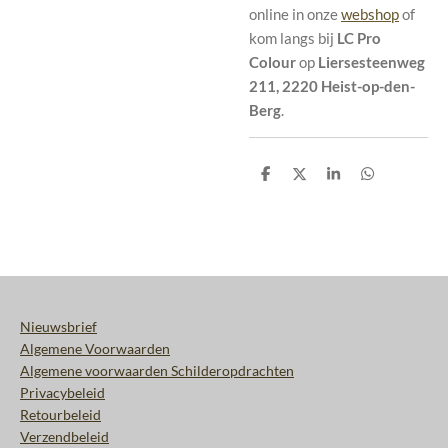
online in onze
webshop
of
kom langs bij
LC Pro
Colour
op
Liersesteenweg
211, 2220 Heist-op-den-
Berg
.
D
D
S
D
e
e
h
e
l
e
a
l
e
l
r
e
n
e
n
Nieuwsbrief
Algemene Voorwaarden
Algemene voorwaarden Schilderopdrachten
Privacybeleid
Retourbeleid
Verzendbeleid