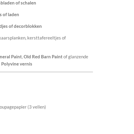
bladen of schalen
s of laden
djes of decorblokken
kaarsplanken, kersttafereeltjes of
neral Paint
,
Old Red Barn Paint
of glanzende
s
Polyvine vernis
oupagepapier (3 vellen)