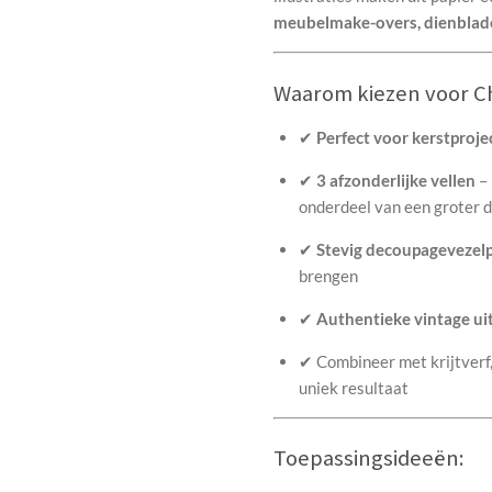
meubelmake-overs, dienblade
Waarom kiezen voor Ch
✔
Perfect voor kerstproje
✔
3 afzonderlijke vellen
– 
onderdeel van een groter 
✔
Stevig decoupagevezelp
brengen
✔
Authentieke vintage uit
✔ Combineer met krijtverf,
uniek resultaat
Toepassingsideeën: