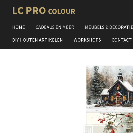
Ga
LC PRO
COLOUR
direct
naar
HOME
CADEAUS EN MEER
MEUBELS & DECORATI
de
hoofdinhoud
DIY HOUTEN ARTIKELEN
WORKSHOPS
CONTACT