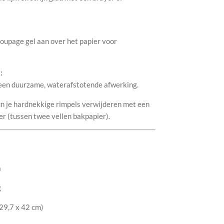
oupage gel aan over het papier voor
:
 een duurzame, waterafstotende afwerking.
un je hardnekkige rimpels verwijderen met een
er (tussen twee vellen bakpapier).
a
g
29,7 x 42 cm)