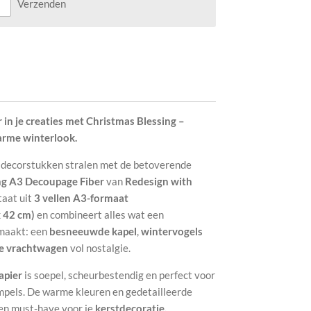
Verzenden
 in je creaties met Christmas Blessing –
arme winterlook.
f decorstukken stralen met de betoverende
ng A3 Decoupage Fiber
van
Redesign with
taat uit
3 vellen A3-formaat
x 42 cm)
en combineert alles wat een
 maakt: een
besneeuwde kapel
,
wintervogels
de vrachtwagen
vol nostalgie.
apier
is soepel, scheurbestendig en perfect voor
mpels. De warme kleuren en gedetailleerde
een must-have voor je
kerstdecoratie,