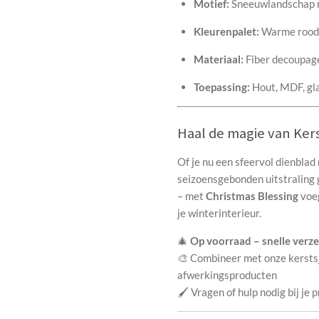
Motief:
Sneeuwlandschap me
Kleurenpalet:
Warme rood-,
Materiaal:
Fiber decoupag
Toepassing:
Hout, MDF, gla
Haal de magie van Kers
Of je nu een sfeervol dienbla
seizoensgebonden uitstraling 
– met
Christmas Blessing
voeg
je winterinterieur.
🎄
Op voorraad – snelle verze
🎨 Combineer met onze kersts
afwerkingsproducten
🖌️ Vragen of hulp nodig bij je