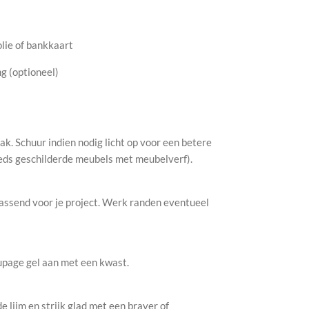
olie of bankkaart
g (optioneel)
ak. Schuur indien nodig licht op voor een betere
reeds geschilderde meubels met meubelverf).
passend voor je project. Werk randen eventueel
upage gel aan met een kwast.
e lijm en strijk glad met een brayer of