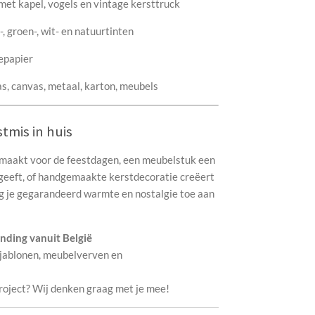
t kapel, vogels en vintage kersttruck
 groen-, wit- en natuurtinten
epapier
s, canvas, metaal, karton, meubels
tmis in huis
d maakt voor de feestdagen, een meubelstuk een
geeft, of handgemaakte kerstdecoratie creëert
 je gegarandeerd warmte en nostalgie toe aan
nding vanuit België
jablonen, meubelverven en
 project? Wij denken graag met je mee!