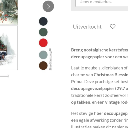
Uitverkocht
Breng nostalgische kerstsfeer
decoupagepapier voor een w
Laat je meubels, dienbladen o
charme van
Christmas Blessi
Prima
. Deze prachtige set bes
decoupagevezelpapier (29,7 
traditionele kerst zo sfeervol
op takken
, en een
vintage ro
Het stevige
fiber decoupagep
een egale afwerking zonder ri
illustraties maken dit papier 