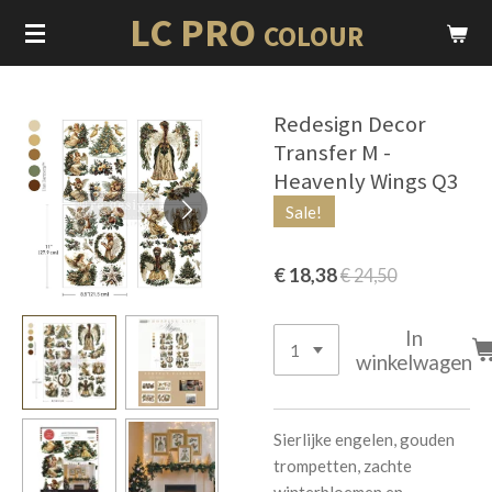
LC PRO
Ga
COLOUR
direct
naar
de
Redesign Decor
hoofdinhoud
Transfer M -
Heavenly Wings Q3
Sale!
€ 18,38
€ 24,50
In
winkelwagen
Sierlijke engelen, gouden
trompetten, zachte