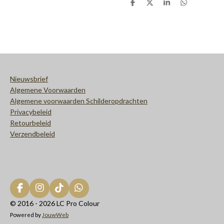
D
D
S
D
e
e
h
e
l
e
a
l
e
l
r
e
n
e
n
Nieuwsbrief
Algemene Voorwaarden
Algemene voorwaarden Schilderopdrachten
Privacybeleid
Retourbeleid
Verzendbeleid
F
I
T
W
a
n
i
h
© 2016 - 2026 LC Pro Colour
c
s
k
a
Powered by
JouwWeb
e
t
T
t