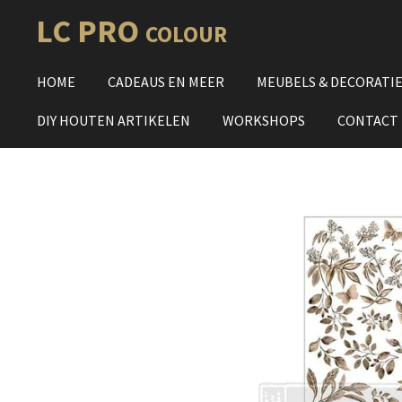
Ga
LC PRO
COLOUR
direct
naar
HOME
CADEAUS EN MEER
MEUBELS & DECORATI
de
hoofdinhoud
DIY HOUTEN ARTIKELEN
WORKSHOPS
CONTACT