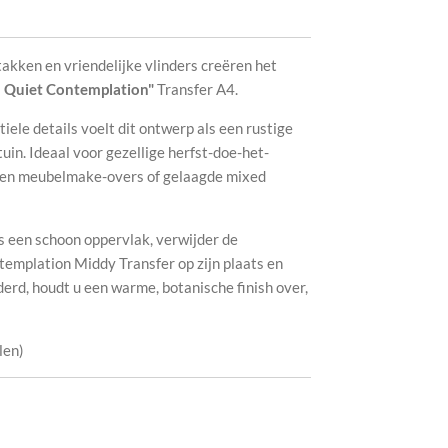
takken en vriendelijke vlinders creëren het
"
Quiet Contemplation"
Transfer A4.
ele details voelt dit ontwerp als een rustige
uin. Ideaal voor gezellige herfst-doe-het-
den meubelmake-overs of gelaagde mixed
en schoon oppervlak, verwijder de
templation Middy Transfer op zijn plaats en
derd, houdt u een warme, botanische finish over,
len)