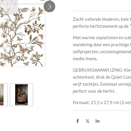
Zacht vallende bladeren, kale 
perfecte herfstmoment op de 
Met warme sepiatinten en subti
wandeling door een prachtige t
zelfprojecten, seizoensgebon
media-items.
GEBRUIKSAANWIJZING: Kies e
achterkant, druk de Quiet Con
wrijf zachtjes. Eenmaal verwij
perfect voor de herfst.
Formaat: 21,5 x 27,9 cm (3 vel
D
D
S
e
e
h