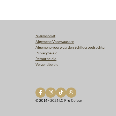
Nieuwsbrief
Algemene Voorwaarden
Algemene voorwaarden Schilderopdrachten
Privacybeleid
Retourbeleid
Verzendbeleid
F
I
T
W
a
n
i
h
© 2016 - 2026 LC Pro Colour
c
s
k
a
e
t
T
t
b
a
o
s