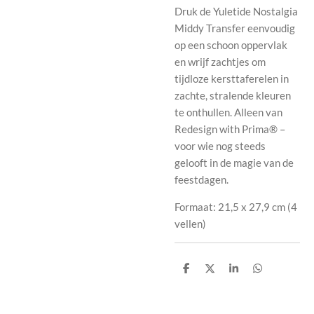
Druk de Yuletide Nostalgia
Middy Transfer eenvoudig
op een schoon oppervlak
en wrijf zachtjes om
tijdloze kersttaferelen in
zachte, stralende kleuren
te onthullen. Alleen van
Redesign with Prima® –
voor wie nog steeds
gelooft in de magie van de
feestdagen.
Formaat: 21,5 x 27,9 cm (4
vellen)
D
D
S
D
e
e
h
e
l
e
a
l
e
l
r
e