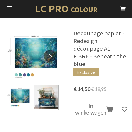
LC PRO
Ga
COLOUR
direct
naar
de
Decoupage papier -
hoofdinhoud
Redesign
découpage A1
FIBRE - Beneath the
blue
Exclusive
€ 14,50
€ 18,95
In
winkelwagen