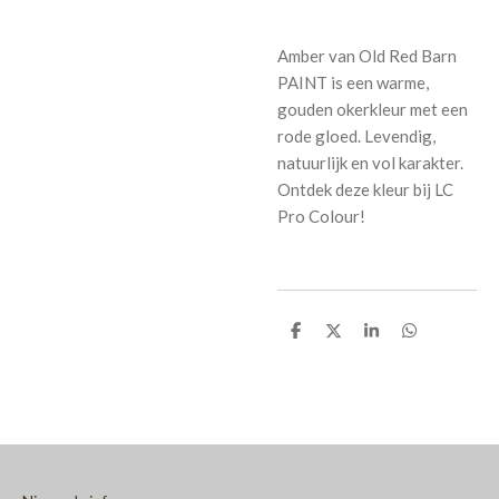
Amber van Old Red Barn
PAINT is een warme,
gouden okerkleur met een
rode gloed. Levendig,
natuurlijk en vol karakter.
Ontdek deze kleur bij LC
Pro Colour!
D
D
S
D
e
e
h
e
l
e
a
l
e
l
r
e
n
e
n