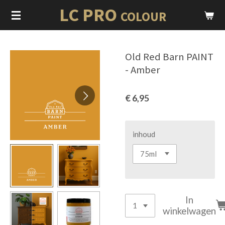
LC PRO
Ga
COLOUR
direct
naar
de
Old Red Barn PAINT
hoofdinhoud
- Amber
€ 6,95
inhoud
In
winkelwagen