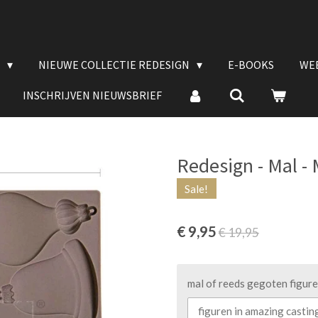
E
NIEUWE COLLECTIE REDESIGN
E-BOOKS
WE
INSCHRIJVEN NIEUWSBRIEF
Redesign - Mal -
Sale!
€ 9,95
€ 19,95
mal of reeds gegoten figur