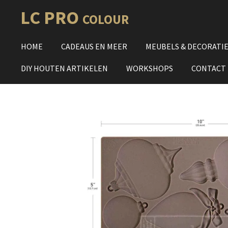
Ga
LC PRO
COLOUR
direct
naar
HOME
CADEAUS EN MEER
MEUBELS & DECORATI
de
hoofdinhoud
DIY HOUTEN ARTIKELEN
WORKSHOPS
CONTACT