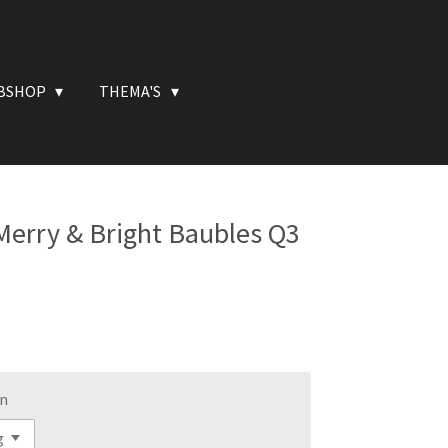
BSHOP
THEMA'S
 Merry & Bright Baubles Q3
en