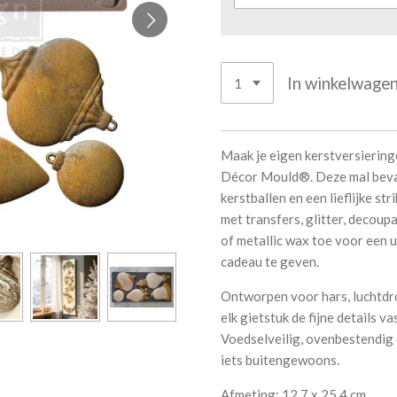
In winkelwage
Maak je eigen kerstversiering
Décor Mould®. Deze mal bevat 
kerstballen en een lieflijke s
met transfers, glitter, decoup
of metallic wax toe voor een u
cadeau te geven.
Ontworpen voor hars, luchtdro
elk gietstuk de fijne details v
Voedselveilig, ovenbestendig 
iets buitengewoons.
Afmeting: 12,7 x 25,4 cm