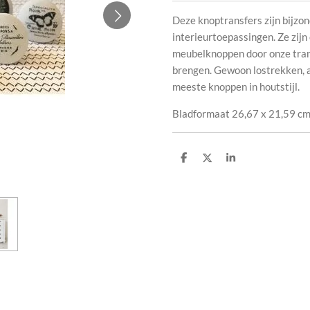
Deze knoptransfers zijn bijzon
interieurtoepassingen. Ze zij
meubelknoppen door onze tran
brengen. Gewoon lostrekken, a
meeste knoppen in houtstijl.
Bladformaat 26,67 x 21,59 c
D
D
S
e
e
h
l
e
a
e
l
r
n
e