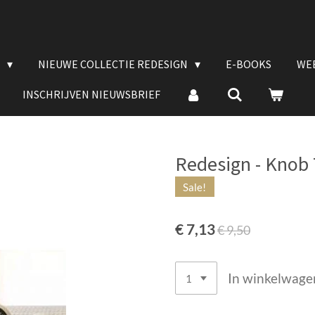
E
NIEUWE COLLECTIE REDESIGN
E-BOOKS
WE
INSCHRIJVEN NIEUWSBRIEF
Redesign - Knob T
Sale!
€ 7,13
€ 9,50
In winkelwage