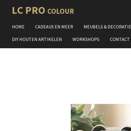
Ga
LC PRO
COLOUR
direct
naar
HOME
CADEAUS EN MEER
MEUBELS & DECORATI
de
hoofdinhoud
DIY HOUTEN ARTIKELEN
WORKSHOPS
CONTACT