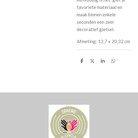
favoriete materiaal en
maak binnen enkele
seconden een zeer
decoratief gietsel.
Afmeting: 12,7 x 20,32 cm
D
D
S
D
e
e
h
e
l
e
a
l
e
l
r
e
n
e
n