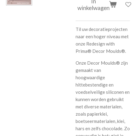
In
winkelwagen
Til uw decoratieprojecten
naar een hoger niveau met
onze Redesign with
Prima® Decor Moulds®.
Onze Decor Moulds® zijn
gemaakt van
hoogwaardige
hittebestendige en
voedselveilige siliconen en
kunnen worden gebruikt
met diverse materialen,
zoals papierklei,
boetseermaterialen, klei,
hars en zelfs chocolade. Zo
eenvoudig is het: giet je