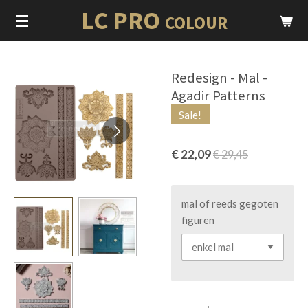
LC PRO
Ga
COLOUR
direct
naar
de
Redesign - Mal -
hoofdinhoud
Agadir Patterns
Sale!
€ 22,09
€ 29,45
mal of reeds gegoten
figuren