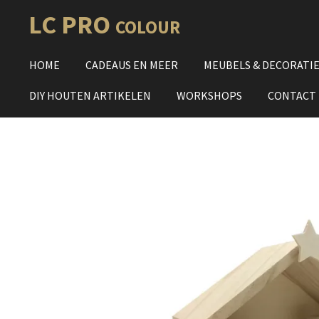
Ga
LC PRO
COLOUR
direct
naar
HOME
CADEAUS EN MEER
MEUBELS & DECORATI
de
hoofdinhoud
DIY HOUTEN ARTIKELEN
WORKSHOPS
CONTACT