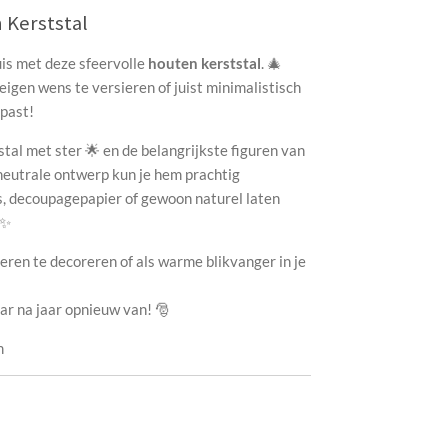
 Kerststal
uis met deze sfeervolle
houten kerststal
. 🎄
eigen wens te versieren of juist minimalistisch
 past!
stal met ster 🌟 en de belangrijkste figuren van
 neutrale ontwerp kun je hem prachtig
s, decoupagepapier of gewoon naturel laten
 ✨
ren te decoreren of als warme blikvanger in je
aar na jaar opnieuw van! 🎅
m