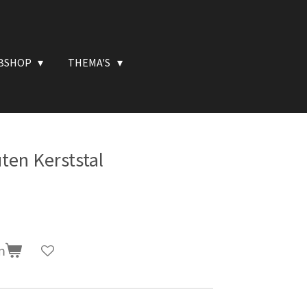
BSHOP
THEMA'S
ten Kerststal
n