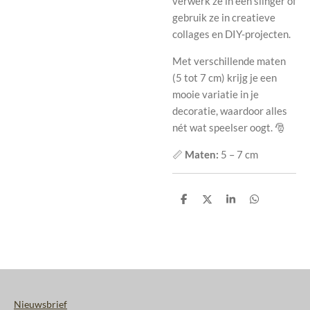
verwerk ze in een slinger of
gebruik ze in creatieve
collages en DIY-projecten.
Met verschillende maten
(5 tot 7 cm) krijg je een
mooie variatie in je
decoratie, waardoor alles
nét wat speelser oogt. 🎅
📏
Maten:
5 – 7 cm
D
D
S
D
e
e
h
e
l
e
a
l
e
l
r
e
n
e
n
Nieuwsbrief