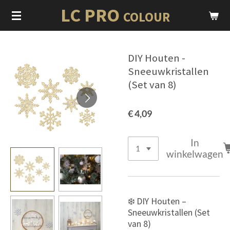
LC PRO
Ga
COLOUR
direct
naar
de
DIY Houten -
hoofdinhoud
Sneeuwkristallen
(Set van 8)
€ 4,09
In
winkelwagen
❄️ DIY Houten –
Sneeuwkristallen (Set
van 8)