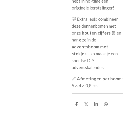
hebt in no-time een
originele kerstslinger!
💡 Extra leuk: combineer
deze dennenbomen met
onze
houten cijfers
🔢 en
hang ze in de
adventsboom met
stokjes
– zo maak je een
speelse DIY-
adventskalender.
📏
Afmetingen per boom:
5 × 4 × 0,8 cm
D
D
S
D
e
e
h
e
l
e
a
l
e
l
r
e
n
e
n