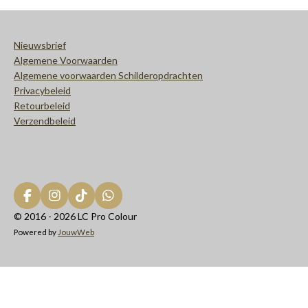
Nieuwsbrief
Algemene Voorwaarden
Algemene voorwaarden Schilderopdrachten
Privacybeleid
Retourbeleid
Verzendbeleid
F
I
T
W
a
n
i
h
© 2016 - 2026 LC Pro Colour
c
s
k
a
Powered by
JouwWeb
e
t
T
t
b
a
o
s
o
g
k
A
o
r
p
k
a
p
m