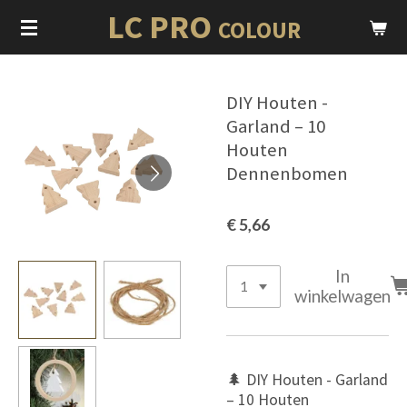
LC PRO
Ga
COLOUR
direct
naar
de
DIY Houten -
hoofdinhoud
Garland – 10
Houten
Dennenbomen
€ 5,66
In
winkelwagen
🌲 DIY Houten - Garland
– 10 Houten