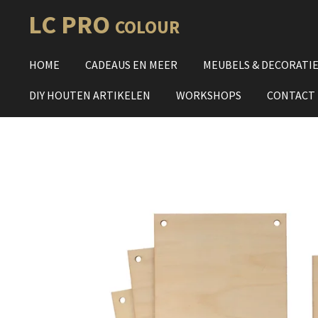
Ga
LC PRO
COLOUR
direct
naar
HOME
CADEAUS EN MEER
MEUBELS & DECORATI
de
hoofdinhoud
DIY HOUTEN ARTIKELEN
WORKSHOPS
CONTACT