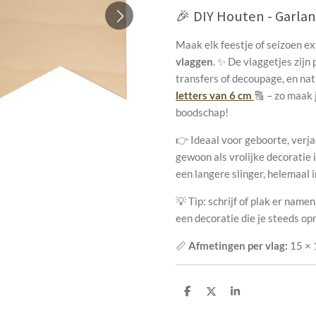
🎉 DIY Houten - Garlan
Maak elk feestje of seizoen e
vlaggen
. ✨ De vlaggetjes zijn
transfers of decoupage, en na
letters van 6 cm
🔠 – zo maak 
boodschap!
👉 Ideaal voor geboorte, verja
gewoon als vrolijke decoratie
een langere slinger, helemaal in
💡 Tip: schrijf of plak er namen
een decoratie die je steeds op
📏
Afmetingen per vlag:
15 × 
D
D
S
e
e
h
l
e
a