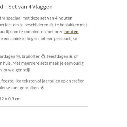
d – Set van 4 Vlaggen
xtra speciaal met deze
set van 4 houten
 perfect om te beschilderen 🎨, te beplakken met
tuurlijk om te combineren met onze
houten
je een unieke slinger met een persoonlijke
ardagen 🎂, bruiloften 💍, feestdagen 🎄 of
 in huis. Met meerdere sets maak je eenvoudig
 jouw eigen stijl.
, feestelijke teksten of jaartallen op en creëer
nieuw kunt gebruiken. 🌟
12 × 0,3 cm