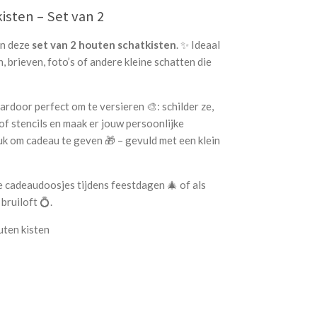
isten – Set van 2
in deze
set van 2 houten schatkisten
. ✨ Ideaal
 brieven, foto’s of andere kleine schatten die
aardoor perfect om te versieren 🎨: schilder ze,
of stencils en maak er jouw persoonlijke
k om cadeau te geven 🎁 – gevuld met een klein
ve cadeaudoosjes tijdens feestdagen 🎄 of als
bruiloft 💍.
ten kisten