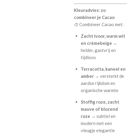
Kleuradvies: zo
combineer je Cacao
🎨 Combineer Cacao met:
Zacht ivoor, warm wit
en crèmebeige
→
helder, gastvrij en
tijdloos
Terracotta, kaneel en
amber
→ versterkt de
aardse rijkdom en
organische warmte
Stoffig roze, zacht
mauve of blozend
roze
→ subtiel en
modern met een
vleugje elegantie