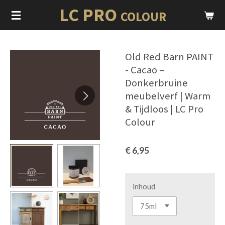
LC PRO
Ga
COLOUR
direct
naar
de
Old Red Barn PAINT
hoofdinhoud
- Cacao –
Donkerbruine
meubelverf | Warm
& Tijdloos | LC Pro
Colour
€ 6,95
inhoud