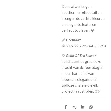
Deze afwerkingen
beschermen elk detail en
brengen de zachte kleuren
en elegante texturen
perfect tot leven. 💎
📏
Formaat
📄 21 x 29,7 cm (A4 – 1 vel)
🌹
Belle Of The Season
belichaamt de gracieuze
pracht van de feestdagen
— een harmonie van
bloemen, elegantie en
tijdloze charme die elk
project laat stralen. ❄️✨
D
D
S
D