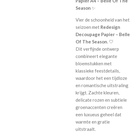
Papier A4 – Belle Of The
Season
✨
Vier de schoonheid van het
seizoen met
Redesign
Decoupage Papier – Belle
Of The Season
. 🤍
Dit verfijnde ontwerp
combineert elegante
bloemstukken met
klassieke feestdetails,
waardoor het een tijdloze
en romantische uitstraling
krijgt. Zachte kleuren,
delicate rozen en subtiele
groenaccenten creëren
een luxueus geheel dat
warmte en gratie
uitstraalt.