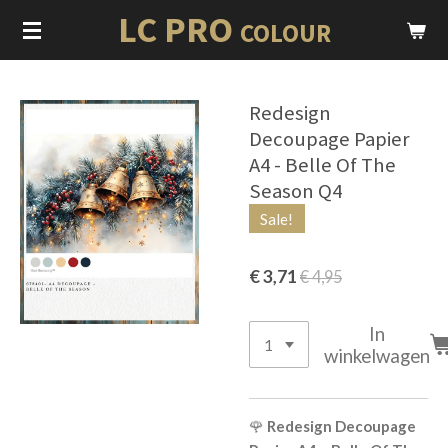
LC PRO
Ga
COLOUR
direct
naar
de
Redesign
hoofdinhoud
Decoupage Papier
A4 - Belle Of The
Season Q4
Sale!
€ 3,71
€ 4,95
In
winkelwagen
🌹
Redesign Decoupage