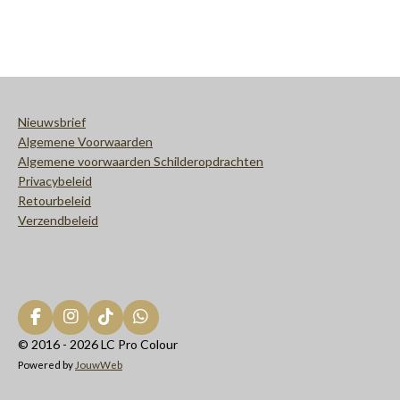
e
e
h
e
l
e
a
l
e
l
r
e
n
e
n
Nieuwsbrief
Algemene Voorwaarden
Algemene voorwaarden Schilderopdrachten
Privacybeleid
Retourbeleid
Verzendbeleid
F
I
T
W
a
n
i
h
© 2016 - 2026 LC Pro Colour
c
s
k
a
Powered by
JouwWeb
e
t
T
t
b
a
o
s