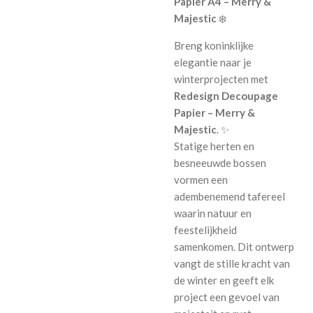
Papier A4 – Merry &
Majestic
❄️
Breng koninklijke
elegantie naar je
winterprojecten met
Redesign Decoupage
Papier – Merry &
Majestic
. ✨
Statige herten en
besneeuwde bossen
vormen een
adembenemend tafereel
waarin natuur en
feestelijkheid
samenkomen. Dit ontwerp
vangt de stille kracht van
de winter en geeft elk
project een gevoel van