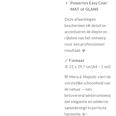
Powertex Easy Coat
MAT of GLANS
Deze afwerkingen
beschermen elk detail en
accentueren de diepte en
rijkdom van het ontwerp
voor een professioneel
resultaat. 💎
📏
Formaat
📄 21 x 29,7 cm (A4 – 1 vel)
🦌
Merry & Majestic
viert de
vorstelijke schoonheid van
de natuur — een
betoverend winterontwerp
dat elegantie en wildernis
samenbrengt in perfecte
harmonie. ❄️✨