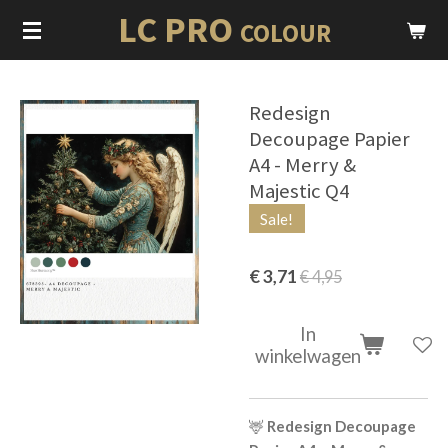
LC PRO
Ga
COLOUR
direct
naar
de
Redesign
hoofdinhoud
Decoupage Papier
A4 - Merry &
Majestic Q4
Sale!
€ 3,71
€ 4,95
In
winkelwagen
🦌
Redesign Decoupage