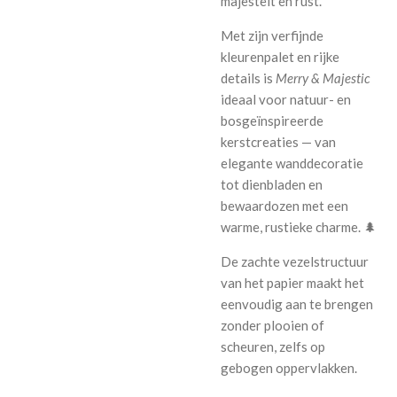
majesteit en rust.
Met zijn verfijnde
kleurenpalet en rijke
details is
Merry & Majestic
ideaal voor natuur- en
bosgeïnspireerde
kerstcreaties — van
elegante wanddecoratie
tot dienbladen en
bewaardozen met een
warme, rustieke charme. 🌲
De zachte vezelstructuur
van het papier maakt het
eenvoudig aan te brengen
zonder plooien of
scheuren, zelfs op
gebogen oppervlakken.