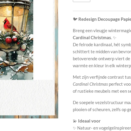
🐦
Redesign Decoupage Papie
Breng een vleugje wintermagie
Cardinal Christmas
. ✨
De felrode kardinaal, hét sym
schittert te midden van bevro
betoverende ontwerp viert de 
warmte en kleur in elk winterp
Met zijn verfijnde contrast tu
Cardinal Christmas
perfect voo
of rustieke meubels met een s
De soepele vezelstructuur ma
plooien of scheuren, zelfs op 
💫
Ideaal voor
✨ Natuur- en vogelgeïnspiree