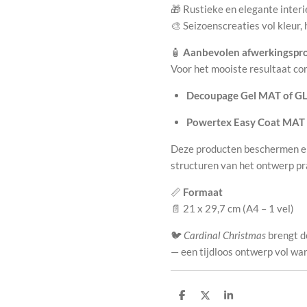
🎁 Rustieke en elegante inter
🎨 Seizoenscreaties vol kleur,
🧴
Aanbevolen afwerkingspr
Voor het mooiste resultaat co
Decoupage Gel MAT of G
Powertex Easy Coat MAT
Deze producten beschermen elk 
structuren van het ontwerp pr
📏
Formaat
📄 21 x 29,7 cm (A4 – 1 vel)
🐦
Cardinal Christmas
brengt de
— een tijdloos ontwerp vol war
D
D
S