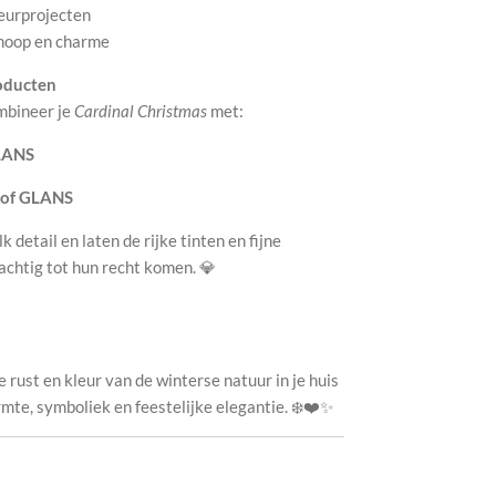
ieurprojecten
 hoop en charme
oducten
mbineer je
Cardinal Christmas
met:
LANS
 of GLANS
detail en laten de rijke tinten en fijne
achtig tot hun recht komen. 💎
 rust en kleur van de winterse natuur in je huis
mte, symboliek en feestelijke elegantie. ❄️❤️✨