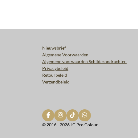
Nieuwsbrief
Algemene Voorwaarden
Algemene voorwaarden Schilderopdrachten
Privacybeleid
Retourbeleid
Verzendbeleid
F
I
T
W
a
n
i
h
© 2016 - 2026 LC Pro Colour
c
s
k
a
e
t
T
t