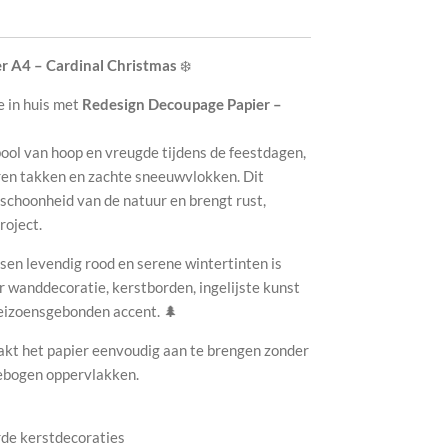
r A4 – Cardinal Christmas
❄️
 in huis met
Redesign Decoupage Papier –
bool van hoop en vreugde tijdens de feestdagen,
ren takken en zachte sneeuwvlokken. Dit
schoonheid van de natuur en brengt rust,
roject.
ssen levendig rood en serene wintertinten is
r wanddecoratie, kerstborden, ingelijste kunst
eizoensgebonden accent. 🌲
akt het papier eenvoudig aan te brengen zonder
gebogen oppervlakken.
rde kerstdecoraties