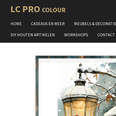
Ga
LC PRO
COLOUR
direct
naar
HOME
CADEAUS EN MEER
MEUBELS & DECORATI
de
hoofdinhoud
DIY HOUTEN ARTIKELEN
WORKSHOPS
CONTACT