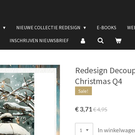
E
NIEUWE COLLECTIE REDESIGN
E-BOOKS
WE
INSCHRIJVEN NIEUWSBRIEF
Redesign Decoupa
Christmas Q4
Sale!
€ 3,71
€ 4,95
In winkelwage