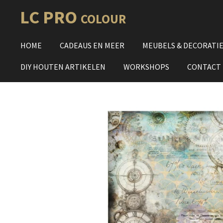
Ga
LC PRO
COLOUR
direct
naar
HOME
CADEAUS EN MEER
MEUBELS & DECORATI
de
hoofdinhoud
DIY HOUTEN ARTIKELEN
WORKSHOPS
CONTACT