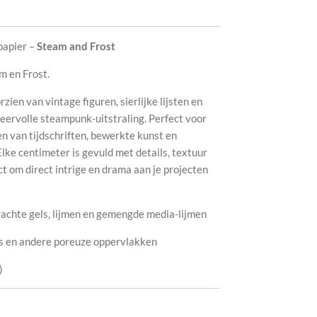
papier –
Steam and Frost
 en Frost.
ien van vintage figuren, sierlijke lijsten en
eervolle steampunk-uitstraling. Perfect voor
n van tijdschriften, bewerkte kunst en
lke centimeter is gevuld met details, textuur
ct om direct intrige en drama aan je projecten
achte gels, lijmen en gemengde media-lijmen
as en andere poreuze oppervlakken
)