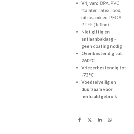
Vrij van:
BPA, PVC,
ftalaten, latex, lood,
nitrosaminen, PFOA,
PTFE (Teflon)
Niet giftig en
antiaanbaklaag –
geen coating nodig
Ovenbestendig tot
260°C
Vriezerbestendig tot
-73°C
Voedselveilig en
duurzaam voor
herhaald gebruik
D
D
S
D
e
e
h
e
l
e
a
l