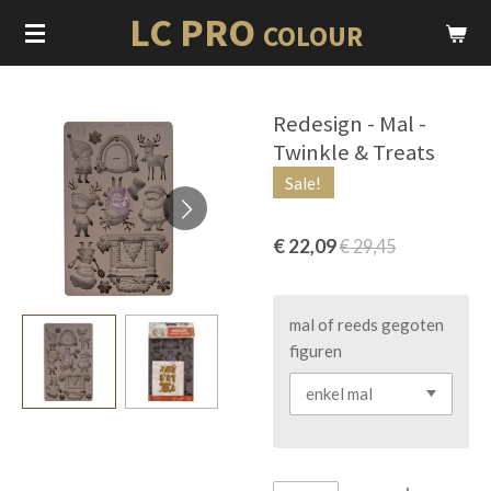
LC PRO
Ga
COLOUR
direct
naar
de
Redesign - Mal -
hoofdinhoud
Twinkle & Treats
Sale!
€ 22,09
€ 29,45
mal of reeds gegoten
figuren