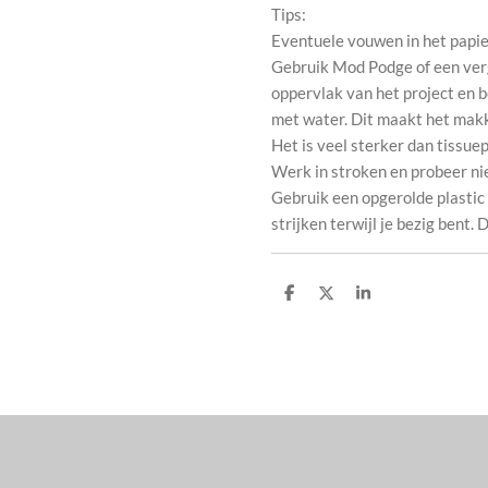
Tips:
Eventuele vouwen in het papier
Gebruik Mod Podge of een verge
oppervlak van het project en b
met water. Dit maakt het makk
Het is veel sterker dan tissuep
Werk in stroken en probeer nie
Gebruik een opgerolde plastic 
strijken terwijl je bezig bent.
D
D
S
e
e
h
l
e
a
e
l
r
n
e