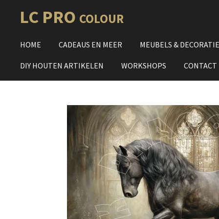
Ga
LC PRO
COLOUR
direct
naar
HOME
CADEAUS EN MEER
MEUBELS & DECORATI
de
hoofdinhoud
DIY HOUTEN ARTIKELEN
WORKSHOPS
CONTACT