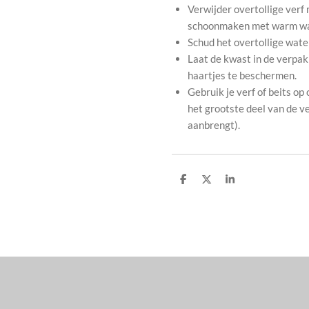
Verwijder overtollige verf 
schoonmaken met warm wa
Schud het overtollige water
Laat de kwast in de verpak
haartjes te beschermen.
Gebruik je verf of beits op
het grootste deel van de ve
aanbrengt).
D
D
S
e
e
h
l
e
a
e
l
r
n
e