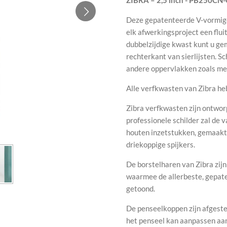
Deze gepatenteerde V-vormig
elk afwerkingsproject een flui
dubbelzijdige kwast kunt u gem
rechterkant van sierlijsten. Sc
andere oppervlakken zoals me
Alle verfkwasten van Zibra he
Zibra verfkwasten zijn ontwor
professionele schilder zal d
houten inzetstukken, gemaak
driekoppige spijkers.
De borstelharen van Zibra zijn
waarmee de allerbeste, gepat
getoond.
De penseelkoppen zijn afgest
het penseel kan aanpassen aan 