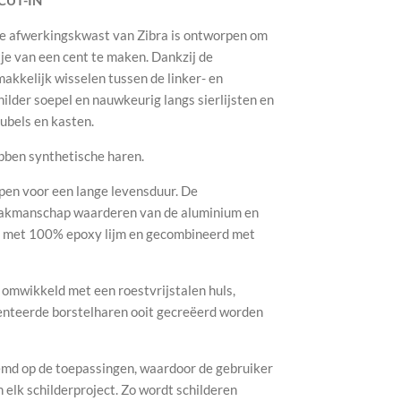
e afwerkingskwast van Zibra is ontworpen om
tje van een cent te maken. Dankzij de
akkelijk wisselen tussen de linker- en
hilder soepel en nauwkeurig langs sierlijsten en
ubels en kasten.
bben synthetische haren.
pen voor een lange levensduur. De
e vakmanschap waarderen van de aluminium en
t met 100% epoxy lijm en gecombineerd met
 omwikkeld met een roestvrijstalen huls,
enteerde borstelharen ooit gecreëerd worden
emd op de toepassingen, waardoor de gebruiker
elk schilderproject. Zo wordt schilderen