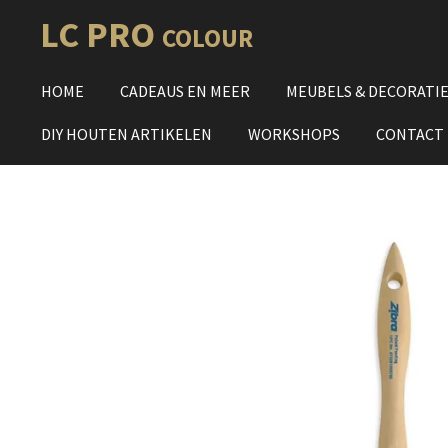
Ga
LC PRO
COLOUR
direct
naar
HOME
CADEAUS EN MEER
MEUBELS & DECORATI
de
hoofdinhoud
DIY HOUTEN ARTIKELEN
WORKSHOPS
CONTACT