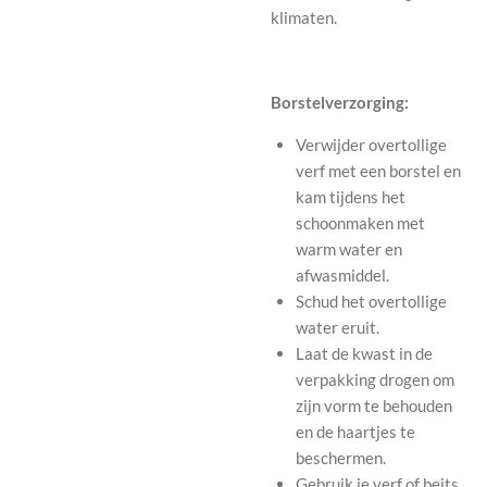
klimaten.
Borstelverzorging:
Verwijder overtollige
verf met een borstel en
kam tijdens het
schoonmaken met
warm water en
afwasmiddel.
Schud het overtollige
water eruit.
Laat de kwast in de
verpakking drogen om
zijn vorm te behouden
en de haartjes te
beschermen.
Gebruik je verf of beits