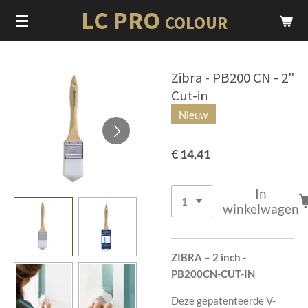
LC PRO
Ga
COLOUR
direct
naar
de
Zibra - PB200 CN - 2"
hoofdinhoud
Cut-in
Nieuw
€ 14,41
In
winkelwagen
ZIBRA – 2 inch -
PB200CN-CUT-IN
Deze gepatenteerde V-