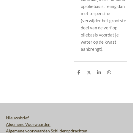
op oliebasis, reinig dan
met terpentine
(verwijder het grootste
deel van de verf op
oliebasis voordat je
water op de kwast
aanbrengt).
D
D
S
D
e
e
h
e
l
e
a
l
e
l
r
e
n
e
n
Nieuwsbrief
Algemene Voorwaarden
Algemene voorwaarden Schilderopdrachten