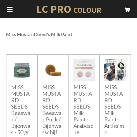
LC PRO
Ga
COLOUR
direct
naar
de
Miss Mustard Seed's Milk Paint
hoofdinhoud
MISS
MISS
MISS
MISS
MUSTA
MUSTA
MUSTA
MUSTA
RD
RD
RD
RD
SEEDS -
SEEDS -
SEEDS -
SEEDS -
Beeswa
Beeswa
Milk
Milk
x /
x Puck /
Paint -
Paint -
Bijenwa
Bijenwa
Arabesq
Artissim
s - 50 gr
sschijf
ue
o