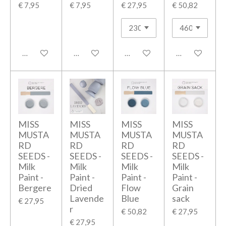
€ 7,95
€ 7,95
€ 27,95
€ 50,82
In winkelwagen
In winkelwagen
In winkelwagen
In winkelwage
MISS
MISS
MISS
MISS
MUSTA
MUSTA
MUSTA
MUSTA
RD
RD
RD
RD
SEEDS -
SEEDS -
SEEDS -
SEEDS -
Milk
Milk
Milk
Milk
Paint -
Paint -
Paint -
Paint -
Bergere
Dried
Flow
Grain
Lavende
Blue
sack
€ 27,95
r
€ 50,82
€ 27,95
€ 27,95