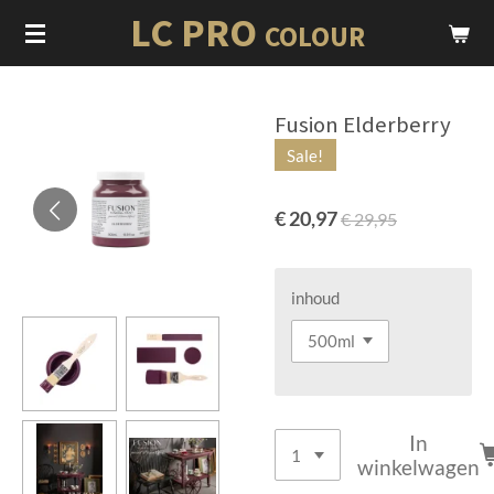
LC PRO
Ga
COLOUR
direct
naar
de
Fusion Elderberry
hoofdinhoud
Sale!
€ 20,97
€ 29,95
inhoud
In
winkelwagen