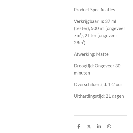
Product Specificaties
Verkrijgbaar in: 37 ml
(tester), 500 ml (ongeveer
7m²), 2 liter (ongeveer
28m²)
Afwerking: Matte
Droogtijd: Ongeveer 30
minuten
Overschildertijd: 1-2 uur
Uithardingstijd: 21 dagen
D
D
S
D
e
e
h
e