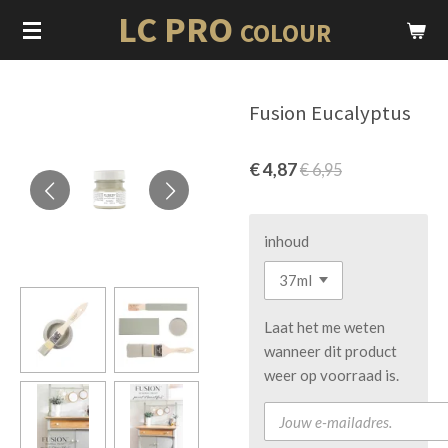
LC PRO
Ga
COLOUR
direct
naar
de
Fusion Eucalyptus
hoofdinhoud
€ 4,87
€ 6,95
inhoud
Laat het me weten
wanneer dit product
weer op voorraad is.