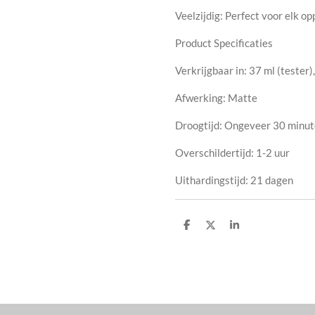
Veelzijdig: Perfect voor elk o
Product Specificaties
Verkrijgbaar in: 37 ml (tester
Afwerking: Matte
Droogtijd: Ongeveer 30 minu
Overschildertijd: 1-2 uur
Uithardingstijd: 21 dagen
D
D
S
e
e
h
l
e
a
e
l
r
n
e