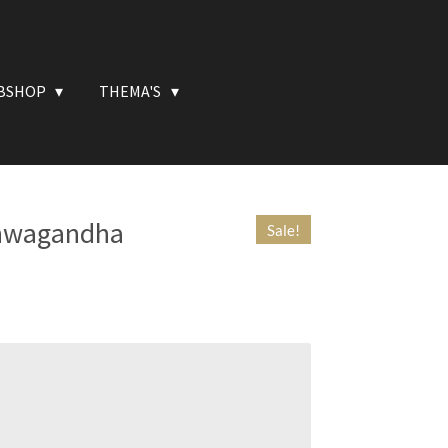
BSHOP
THEMA'S
shwagandha
Sale!