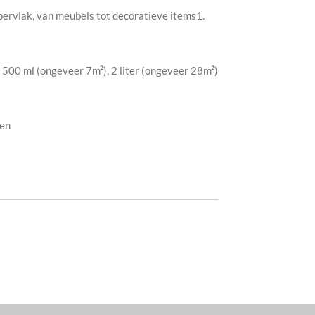
ppervlak, van meubels tot decoratieve items1.
), 500 ml (ongeveer 7m²), 2 liter (ongeveer 28m²)
ten