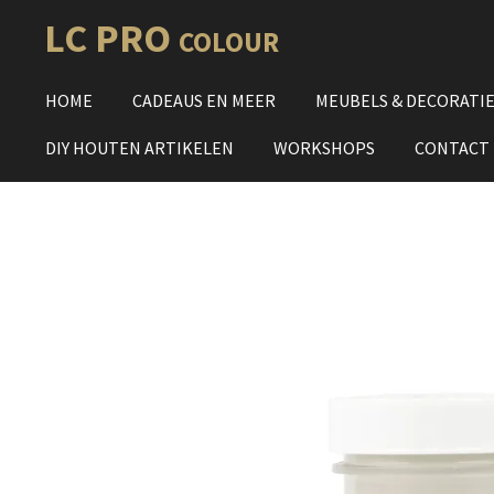
Ga
LC PRO
COLOUR
direct
naar
HOME
CADEAUS EN MEER
MEUBELS & DECORATI
de
hoofdinhoud
DIY HOUTEN ARTIKELEN
WORKSHOPS
CONTACT