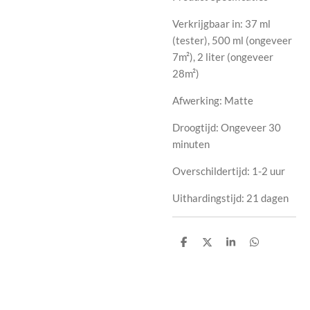
Verkrijgbaar in: 37 ml
(tester), 500 ml (ongeveer
7m²), 2 liter (ongeveer
28m²)
Afwerking: Matte
Droogtijd: Ongeveer 30
minuten
Overschildertijd: 1-2 uur
Uithardingstijd: 21 dagen
D
D
S
D
e
e
h
e
l
e
a
l
e
l
r
e
n
e
n