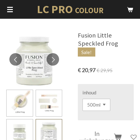
LC PRO
Ga
COLOUR
direct
naar
de
Fusion Little
hoofdinhoud
Speckled Frog
Sale!
€ 20,97
€ 29,95
inhoud
In