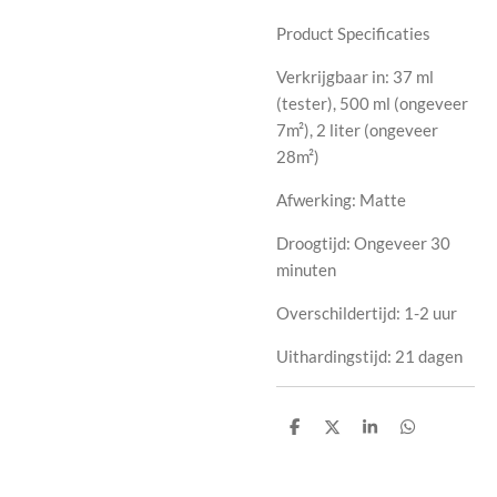
Product Specificaties
Verkrijgbaar in: 37 ml
(tester), 500 ml (ongeveer
7m²), 2 liter (ongeveer
28m²)
Afwerking: Matte
Droogtijd: Ongeveer 30
minuten
Overschildertijd: 1-2 uur
Uithardingstijd: 21 dagen
D
D
S
D
e
e
h
e
l
e
a
l
e
l
r
e