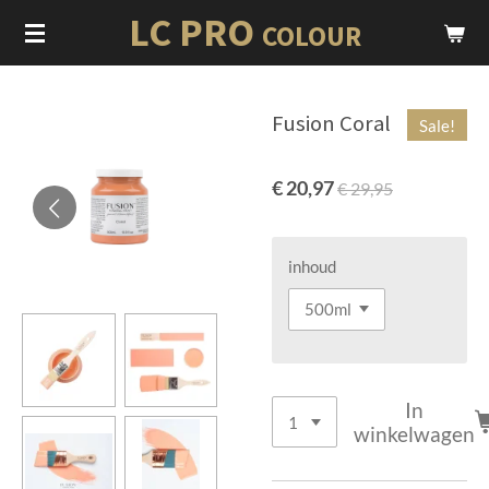
LC PRO
Ga
COLOUR
direct
naar
de
Fusion Coral
Sale!
hoofdinhoud
€ 20,97
€ 29,95
inhoud
In
winkelwagen